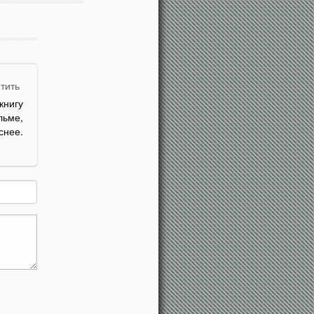
тить
книгу
льме,
снее.